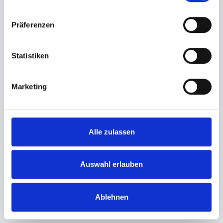
zu suchen.
Präferenzen
Denn ich wollte Antworten.
Wie meistere ich denn das Leben an sich?
Statistiken
Wie werde ich erfolgreich, ohne dass immer
wieder alles völlig zusammenbricht?
Marketing
Also las ich jedes gute Buch, das ich finden konnte.
Alle zulassen
Ich fuhr zu Seminaren in ganz Deutschland.
Auswahl erlauben
Ich sprach mit Menschen – Mentoren – die schon das
Leben führten, das ich mir wünschte.
Ablehnen
Ich begegnete Menschen wie Dr. Ron Slaymaker, die
mir unter anderem zeigten: