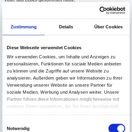
Um all diesen Schmerz als Antrieb zu nutzen, widmete ich
mich voll dem Basketball.
Meine Spielerkarriere war vorbei, doch ich setzte mir
Zustimmung
Details
Über Cookies
das Ziel, PROFITRAINER zu werden – mit 25 habe ich
dieses Ziel erreicht und war einer der jüngsten
Bundesliga-Cheftrainer aller Zeiten.
Diese Webseite verwendet Cookies
Nur ein Jahr später… wurde ich zum ersten Mal
Wir verwenden Cookies, um Inhalte und Anzeigen zu
gefeuert.
personalisieren, Funktionen für soziale Medien anbieten
Eine Welt brach für mich zusammen. Wieder wurde
zu können und die Zugriffe auf unsere Website zu
mir gefühlt alles entrissen.
analysieren. Außerdem geben wir Informationen zu Ihrer
Verwendung unserer Website an unsere Partner für
Ich fiel in ein tiefes emotionales Loch. Eine der tiefsten
soziale Medien, Werbung und Analysen weiter. Unsere
Phasen meines Lebens – mit vielen schlaflosen
Partner führen diese Informationen möglicherweise mit
Nächten, in denen ich am Boden zerstört nicht mehr
weiteren Daten zusammen, die Sie ihnen bereitgestellt
weiter wusste.
haben oder die sie im Rahmen Ihrer Nutzung der Dienste
gesammelt haben.
Doch genau als ich in diesem tiefen Loch saß, hörte
Einwilligungsauswahl
Notwendig
ich auf zu buddeln – und begann, den Weg hinaus