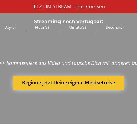
JETZT IM STREAM - Jens Corssen
Streaming noch verfügbar:
Day(s)
Hour(s)
Minute(s)
Second(s)
:
:
:
>>
Kommentiere das Video und tausche Dich mit anderen au
Beginne jetzt Deine eigene Mindsetreise