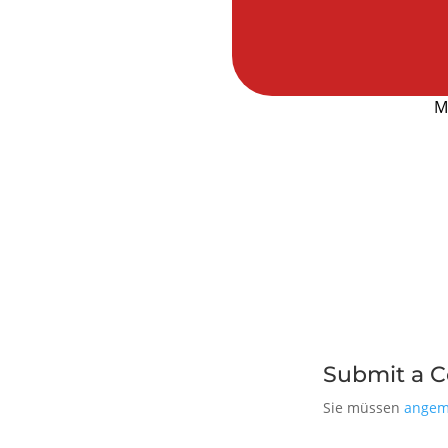
M
Submit a 
Sie müssen
angem