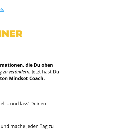
e.
INER
rmationen, die Du oben
g zu verändern.
Jetzt hast Du
rten Mindset-Coach.
l – und lass’ Deinen
lt und mache jeden Tag zu