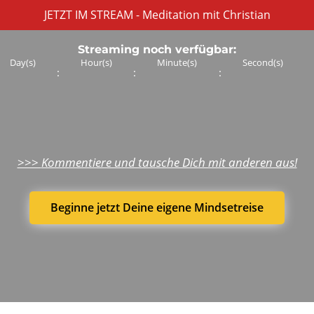
JETZT IM STREAM - Meditation mit Christian
Streaming noch verfügbar:
Day(s)
Hour(s)
Minute(s)
Second(s)
:
:
:
>>>
Kommentiere und tausche Dich mit anderen aus!
Beginne jetzt Deine eigene Mindsetreise