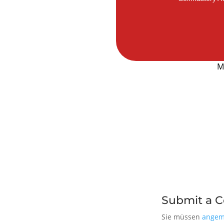
M
Submit a 
Sie müssen
angem