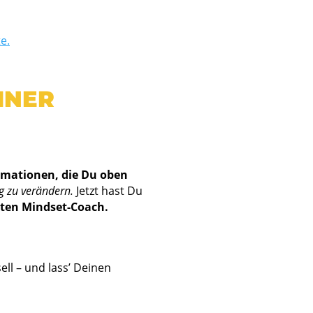
e.
INER
rmationen, die Du oben
g zu verändern.
Jetzt hast Du
rten Mindset-Coach.
l – und lass’ Deinen